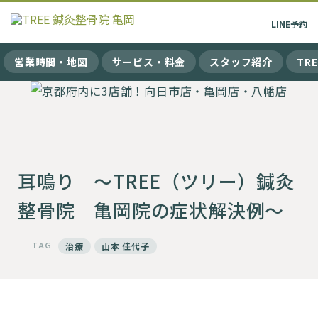
LINE
予約
営業時間・地図
サービス・料金
スタッフ紹介
TR
耳鳴り 〜TREE（ツリー）鍼灸
整骨院 亀岡院の症状解決例〜
TAG
治療
山本 佳代子