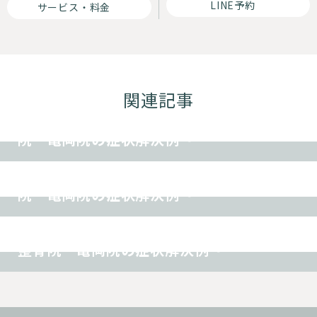
LINE予約
サービス・料金
その他
関連記事
顎関節症 〜TREE（ツリー）鍼灸整骨
院 亀岡院の症状解決例〜
その他
めまい 〜TREE（ツリー）鍼灸整骨
院 亀岡院の症状解決例〜
その他
太ももの痛み 〜TREE（ツリー）鍼灸
整骨院 亀岡院の症状解決例〜