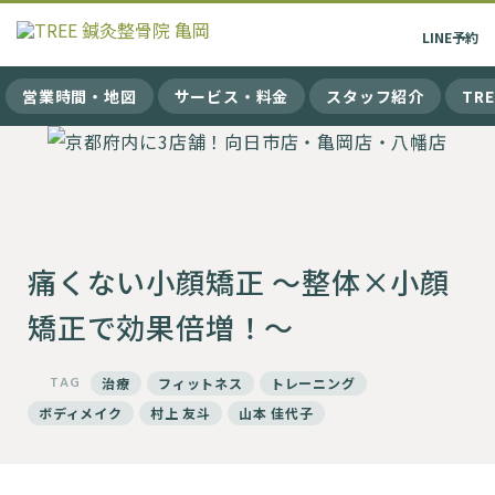
LINE
予約
営業時間・地図
サービス・料金
スタッフ紹介
TR
痛くない小顔矯正 ～整体×小顔
矯正で効果倍増！～
TAG
治療
フィットネス
トレーニング
ボディメイク
村上 友斗
山本 佳代子