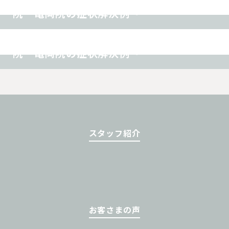
院 亀岡院の症状解決例〜
その他
耳鳴り 〜TREE（ツリー）鍼灸整骨
院 亀岡院の症状解決例〜
スタッフ紹介
お客さまの声